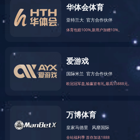
当前位置：
首页
/
客户案例
/
智能安防监控案例
客户案例
CASES
智能化售后易维保服务
智能安防监控案例
智能停车管理案例
无线WIFI、手机信号覆盖案例
LED信息发布案例
红外报警管理案例