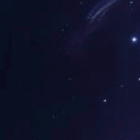
13916913078
18205630255
E-mail：
xinlikeji11@163.com
星空官方入口
|
乐鱼网页版登录入口
|
开云·官方端网页版登录入口
|
ley