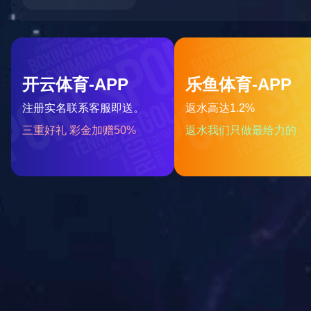
智能红外报警系统
智能周界报警系统
后端储存系统
大数据集成系统
门
服务热线
13916935178
13916913078
邮箱：xinlikeji11@163.com