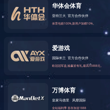
当前位置：
首页
/
产品中心
/
人脸识别管理系统 / 产品
产品中心
产品
PRODUCTS
智能化售后易维保服务
智能安防监控系统
智能停车管理系统
无线信号覆盖系统
拼接大屏发布系统
12
人脸识别管理系统