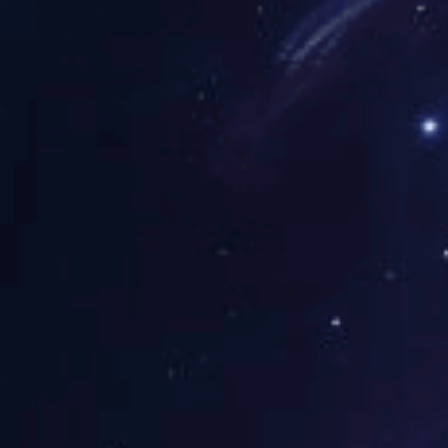
星空官方入口
|
乐鱼网页版登录入口
|
开云·官方端网页版登录入口
|
ley